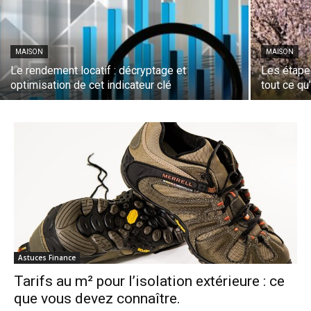
MAISON
MAISON
Le rendement locatif : décryptage et
Les étapes
optimisation de cet indicateur clé
tout ce qu’
Astuces Finance
Tarifs au m² pour l’isolation extérieure : ce
que vous devez connaître.