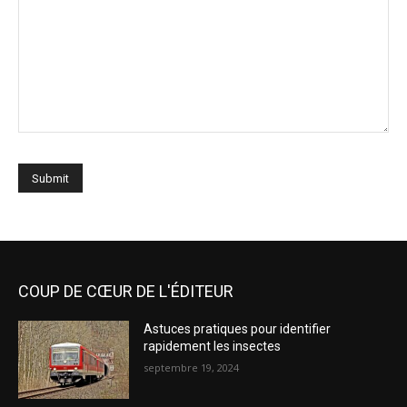
COUP DE CŒUR DE L'ÉDITEUR
Astuces pratiques pour identifier
rapidement les insectes
septembre 19, 2024