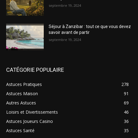
septembre 19, 2024
Séjour à Zanzibar : tout ce que vous devez
savoir avant de partir
septembre 19, 2024
CATÉGORIE POPULAIRE
Astuces Pratiques
278
Astuces Maison
91
Autres Astuces
69
Loisirs et Divertissements
46
Astuces Joueurs Casino
36
Astuces Santé
35