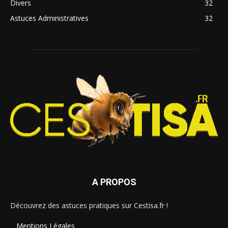
Divers
32
Astuces Administratives
32
A PROPOS
Découvrez des astuces pratiques sur Cestisa.fr !
Mentions Légales