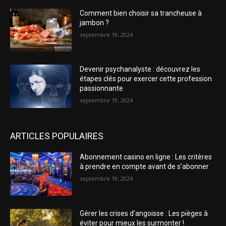
Comment bien choisir sa trancheuse à
jambon ?
septembre 19, 2024
Devenir psychanalyste : découvrez les
étapes clés pour exercer cette profession
passionnante
septembre 19, 2024
ARTICLES POPULAIRES
Abonnement casino en ligne : Les critères
à prendre en compte avant de s’abonner
septembre 19, 2024
Gérer les crises d’angoisse : Les pièges à
éviter pour mieux les surmonter !