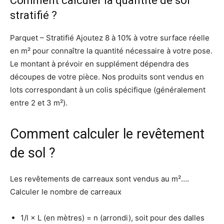
Comment calculer la quantité de sol
stratifié ?
Parquet – Stratifié Ajoutez 8 à 10% à votre surface réelle
en m² pour connaître la quantité nécessaire à votre pose.
Le montant à prévoir en supplément dépendra des
découpes de votre pièce. Nos produits sont vendus en
lots correspondant à un colis spécifique (généralement
entre 2 et 3 m²).
Comment calculer le revêtement
de sol ?
Les revêtements de carreaux sont vendus au m²….
Calculer le nombre de carreaux
1/l × L (en mètres) = n (arrondi), soit pour des dalles