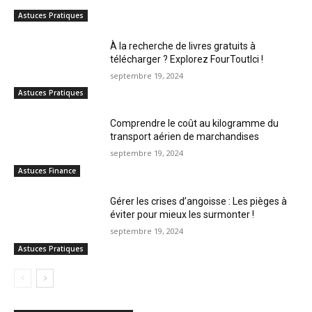
Astuces Pratiques
À la recherche de livres gratuits à
télécharger ? Explorez FourToutIci !
septembre 19, 2024
Astuces Pratiques
Comprendre le coût au kilogramme du
transport aérien de marchandises
septembre 19, 2024
Astuces Finance
Gérer les crises d’angoisse : Les pièges à
éviter pour mieux les surmonter !
septembre 19, 2024
Astuces Pratiques