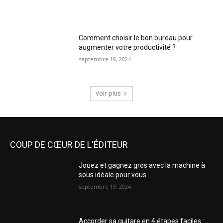
Comment choisir le bon bureau pour
augmenter votre productivité ?
septembre 19, 2024
Voir plus
COUP DE CŒUR DE L'ÉDITEUR
Jouez et gagnez gros avec la machine à
sous idéale pour vous
septembre 19, 2024
Accorder sa guitare en 4 étapes faciles :