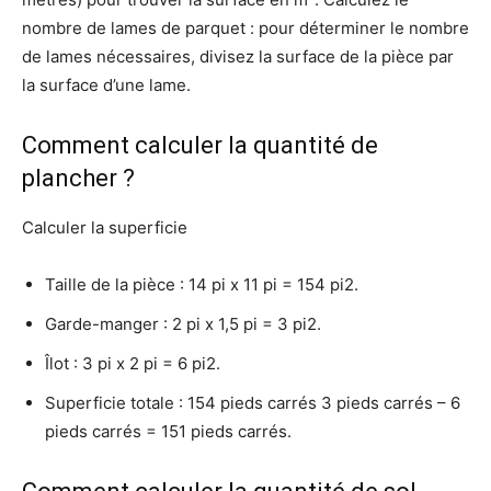
nombre de lames de parquet : pour déterminer le nombre
de lames nécessaires, divisez la surface de la pièce par
la surface d’une lame.
Comment calculer la quantité de
plancher ?
Calculer la superficie
Taille de la pièce : 14 pi x 11 pi = 154 pi2.
Garde-manger : 2 pi x 1,5 pi = 3 pi2.
Îlot : 3 pi x 2 pi = 6 pi2.
Superficie totale : 154 pieds carrés 3 pieds carrés – 6
pieds carrés = 151 pieds carrés.