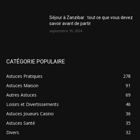
Séjour à Zanzibar : tout ce que vous devez
savoir avant de partir
septembre 19, 2024
CATÉGORIE POPULAIRE
Astuces Pratiques
278
Astuces Maison
91
Autres Astuces
69
Loisirs et Divertissements
46
Astuces Joueurs Casino
36
Astuces Santé
35
Divers
32