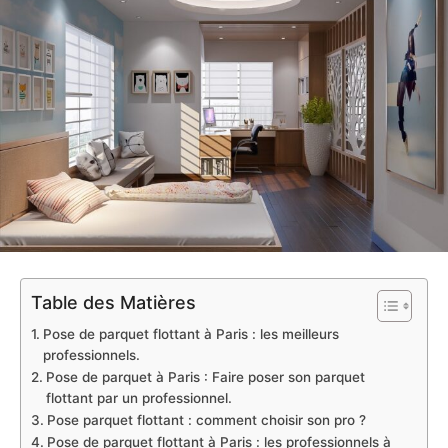
Table des Matières
Pose de parquet flottant à Paris : les meilleurs
professionnels.
Pose de parquet à Paris : Faire poser son parquet
flottant par un professionnel.
Pose parquet flottant : comment choisir son pro ?
Pose de parquet flottant à Paris : les professionnels à