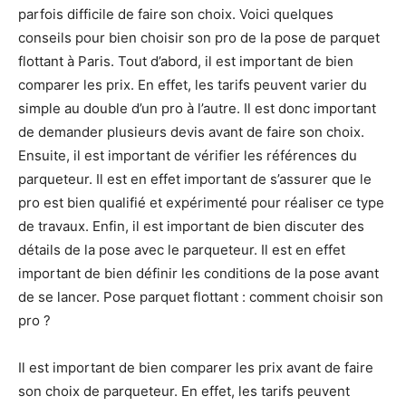
parfois difficile de faire son choix. Voici quelques
conseils pour bien choisir son pro de la pose de parquet
flottant à Paris. Tout d’abord, il est important de bien
comparer les prix. En effet, les tarifs peuvent varier du
simple au double d’un pro à l’autre. Il est donc important
de demander plusieurs devis avant de faire son choix.
Ensuite, il est important de vérifier les références du
parqueteur. Il est en effet important de s’assurer que le
pro est bien qualifié et expérimenté pour réaliser ce type
de travaux. Enfin, il est important de bien discuter des
détails de la pose avec le parqueteur. Il est en effet
important de bien définir les conditions de la pose avant
de se lancer. Pose parquet flottant : comment choisir son
pro ?
Il est important de bien comparer les prix avant de faire
son choix de parqueteur. En effet, les tarifs peuvent