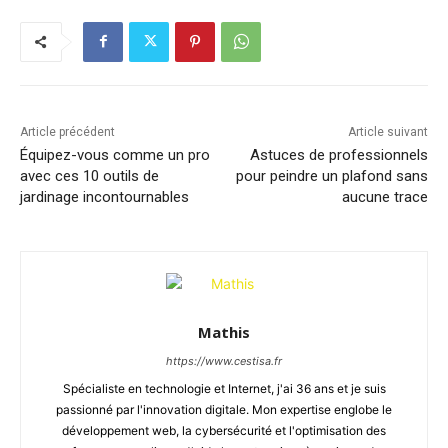
Article précédent
Article suivant
Équipez-vous comme un pro
Astuces de professionnels
avec ces 10 outils de
pour peindre un plafond sans
jardinage incontournables
aucune trace
Mathis
https://www.cestisa.fr
Spécialiste en technologie et Internet, j'ai 36 ans et je suis
passionné par l'innovation digitale. Mon expertise englobe le
développement web, la cybersécurité et l'optimisation des