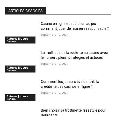
ARTICLES ASSOCIÉS
Casino en ligne et addiction au jeu :
comment jouer de manière responsable ?
septembre 19, 2024
Astuces Joueurs
Casino
La méthode de la roulette au casino avec
le numéro plein : stratégies et astuces
septembre 19, 2024
Astuces Joueurs
Casino
Comment les joueurs évaluent-ils la
crédibilité des casinos en ligne ?
septembre 19, 2024
Astuces Joueurs
Casino
Bien choisir sa trottinette freestyle pour
débutants