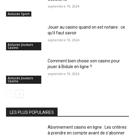
septembre 19, 2024
Astuces Sport
Jouer au casino quand on est notaire : ce
qu’il faut savoir
septembre 19, 2024
Astuces Joueurs
Casino
Comment bien choisir son casino pour
jouer à Bidule en ligne ?
septembre 19, 2024
Astuces Joueurs
Casino
LES PLUS POPULAIRES
Abonnement casino en ligne : Les critères
à prendre en compte avant de s’abonner