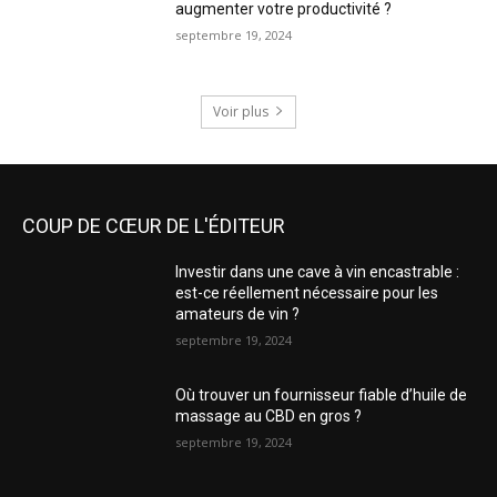
augmenter votre productivité ?
septembre 19, 2024
Voir plus
COUP DE CŒUR DE L'ÉDITEUR
Investir dans une cave à vin encastrable :
est-ce réellement nécessaire pour les
amateurs de vin ?
septembre 19, 2024
Où trouver un fournisseur fiable d’huile de
massage au CBD en gros ?
septembre 19, 2024