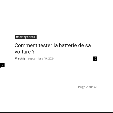
Uncategorized
Comment tester la batterie de sa
voiture ?
Mathis
-
septembre 19, 2024
0
0
Page 2 sur 43