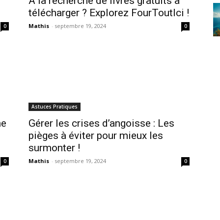
À la recherche de livres gratuits à
télécharger ? Explorez FourToutIci !
Mathis
-
septembre 19, 2024
0
0
Astuces Pratiques
me
Gérer les crises d’angoisse : Les
pièges à éviter pour mieux les
surmonter !
Mathis
-
septembre 19, 2024
0
0