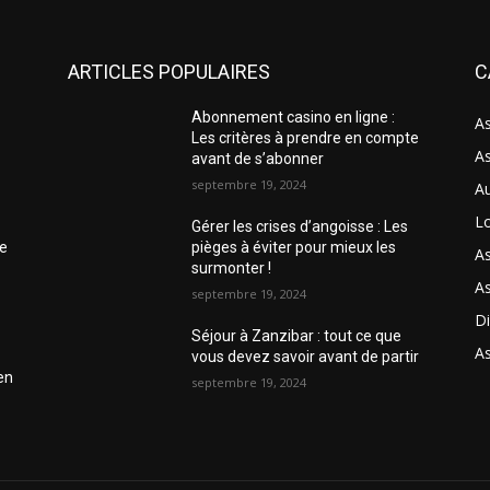
ARTICLES POPULAIRES
C
Abonnement casino en ligne :
As
Les critères à prendre en compte
A
avant de s’abonner
septembre 19, 2024
Au
Lo
Gérer les crises d’angoisse : Les
he
pièges à éviter pour mieux les
As
surmonter !
A
septembre 19, 2024
Di
Séjour à Zanzibar : tout ce que
As
vous devez savoir avant de partir
en
septembre 19, 2024