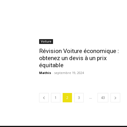
Voiture
Révision Voiture économique :
obtenez un devis à un prix
équitable
Mathis
-
septembre 19, 2024
...
1
2
3
43