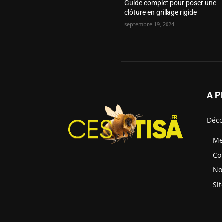
Guide complet pour poser une
clôture en grillage rigide
septembre 19, 2024
A 
Déco
Me
Co
No
Si