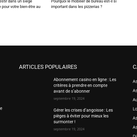
estir dans un siège
Pourquoi le mobilier de bureau est-il si
pour votre bien-être au
important dans les pizzerias ?
ARTICLES POPULAIRES
C
Abonnement casino en ligne : Les
A
é
critères à prendre en compte
A
avant de s’abonner
septembre 19, 2024
A
Lo
ne
Gérer les crises d’angoisse : Les
pièges à éviter pour mieux les
A
surmonter !
A
septembre 19, 2024
Di