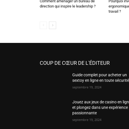
Comment aménager un bureau de
Pourquoi inv
direction qui inspire le leadership ?
ergonomique 
travail ?
COUP DE CŒUR DE L'ÉDITEUR
Guide complet pour acheter un
sextoy en ligne en toute sécurit
septembre 19, 2024
Jouez aux jeux de casino en lig
et plongez dans une expérience
passionnante
septembre 19, 2024