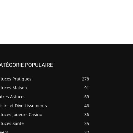
ATÉGORIE POPULAIRE
stuces Pratiques
278
stuces Maison
91
utres Astuces
69
isirs et Divertissements
46
stuces Joueurs Casino
36
stuces Santé
35
vers
32