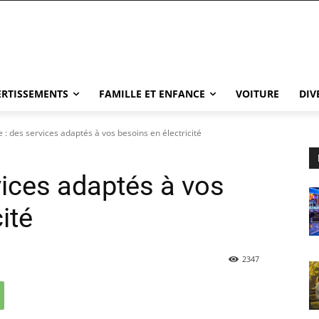
VERTISSEMENTS
FAMILLE ET ENFANCE
VOITURE
DIV
e : des services adaptés à vos besoins en électricité
rvices adaptés à vos
ité
2347