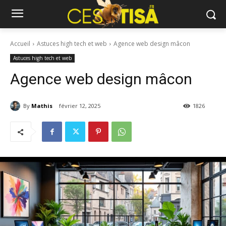
Accueil
Astuces high tech et web
Agence web design mâcon
Astuces high tech et web
Agence web design mâcon
By
Mathis
février 12, 2025
1826